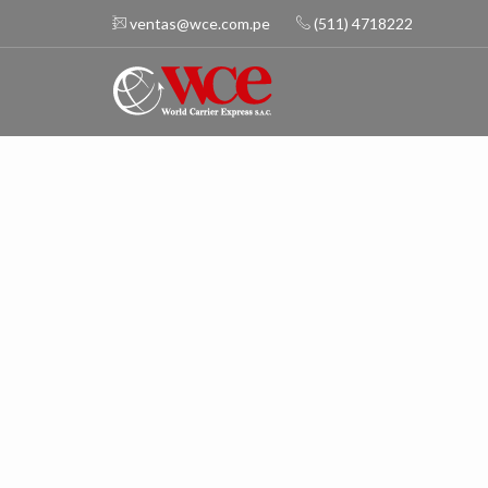
ventas@wce.com.pe
(511) 4718222