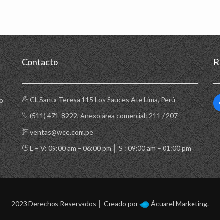
Contacto
R
Cl. Santa Teresa 115 Los Sauces Ate Lima, Perú
to
(511) 471-8222
, Anexo área comercial: 211 / 207
ventas@wce.com.pe
L – V: 09:00 am – 06:00 pm │ S : 09:00 am – 01:00 pm
2023 Derechos Reservados │ Creado por
Ácuarel
Marketing.