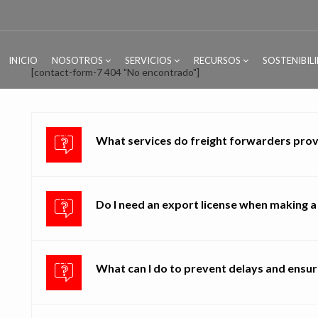
INICIO
NOSOTROS
SERVICIOS
RECURSOS
SOSTENIBIL
[contact-form-7 404 "No encontrado"]
What services do freight forwarders provi
Do I need an export license when making a
What can I do to prevent delays and ensu