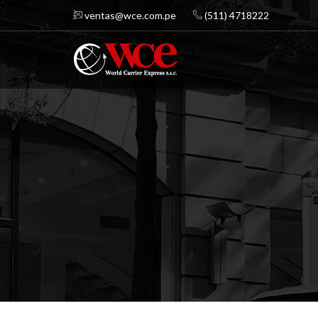
ventas@wce.com.pe
(511) 4718222