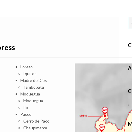
C
press
Loreto
A
Iquitos
Madre de Dios
Tambopata
C
Moquegua
Moquegua
Ilo
Pasco
Cerro de Paco
M
Chaupimarca