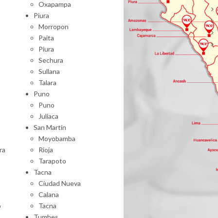
Oxapampa
Piura
Morropon
Paita
Piura
Sechura
Sullana
Talara
Puno
Puno
Juliaca
San Martín
Moyobamba
ra
Rioja
Tarapoto
Tacna
Ciudad Nueva
Calana
o
Tacna
Tumbes