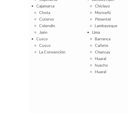
Cajamarca
Chiclayo
Chota
Monsefú
Cutervo
Pimentel
Celendín
Lambayeque
Jaén
Lima
Cusco
Barranca
Cusco
Cañete
La Convención
Chancay
Huaral
huacho
Huaral