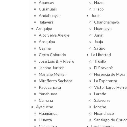
Abancay
Nazca
Curahuasi
Pisco
Andahuaylas
Junín
Talavera
Chanchamayo
Arequipa
Huancayo
Alto Selva Alegre
Junín
Arequipa
Jauja
Cayma
Satipo
Cerro Colorado
La Libertad
Jose Luis B. y Rivero
Trujillo
Jacobo Junter
El Porvenir
Mariano Melgar
Florencia de Mora
Miraflores Sachaca
La Esperanza
Pacucarpata
Victor Larco Herre
Yanahuara
Laredo
Camana
Salaverry
Ayacucho
Moche
Huamanga
Huanchaco
Huanta
Santiago de Chuc
Cajamarca
Lambayeque