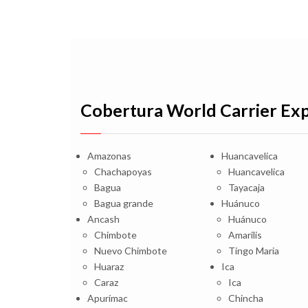
Cobertura World Carrier Ex
Amazonas
Huancavelica
Chachapoyas
Huancavelica
Bagua
Tayacaja
Bagua grande
Huánuco
Ancash
Huánuco
Chimbote
Amarilis
Nuevo Chimbote
Tingo Maria
Huaraz
Ica
Caraz
Ica
Apurímac
Chincha